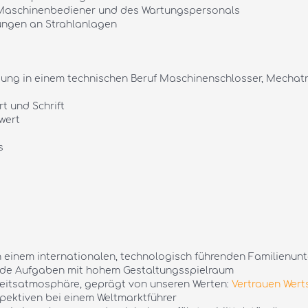
 Maschinenbediener und des Wartungspersonals
ungen an Strahlanlagen
ng in einem technischen Beruf Maschinenschlosser, Mechatroni
t und Schrift
wert
s
n einem internationalen, technologisch führenden Familienu
de Aufgaben mit hohem Gestaltungsspielraum
eitsatmosphäre, geprägt von unseren Werten:
Vertrauen Wert
pektiven bei einem Weltmarktführer