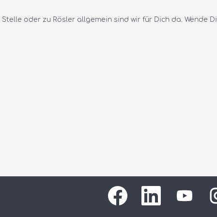
telle oder zu Rösler allgemein sind wir für Dich da. Wende D
W
W
W
W
i
i
i
i
r
r
r
r
d
d
d
d