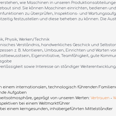
rstehen, wie Maschinen in unseren Produktionsabteilungen 
aut sind. Sie können Maschinen einrichten, bedienen und
nenfunktionen zu überprüfen, Inspektions- und Wartungsau
zeitig festzustellen und diese beheben zu können. Die Aus
k, Physik, Werken/Technik
echnisches Verständnis, handwerkliches Geschick und Selbsto
ozessen z. B. Montieren, Umbauen, Einrichten und Warten v
bstbewusstsein, Eigeninitiative, Teamfähigkeit, gute Kommuni
gsgabe
erlässigkeit sowie Interesse an ständiger Weiterentwicklung
in einem internationalen, technologisch führenden Famili
nde Aufgaben
beitsatmosphäre, geprägt von unseren Werten:
Vertrauen
-
W
spektiven bei einem Weltmarktführer
 bei einem kerngesunden, inhabergeführten Mittelständler