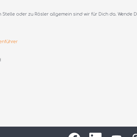
Stelle oder zu Rösler allgemein sind wir für Dich da. Wende D
enführer
H
W
W
W
W