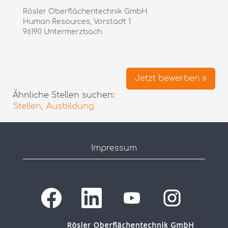
Rösler Oberflächentechnik GmbH
Human Resources, Vorstadt 1
96190 Untermerzbach
Jetzt bewerben »
Ähnliche Stellen suchen:
Stellen,
Ausbildung
Impressum
W
W
W
W
i
i
i
i
r
r
r
r
d
d
d
d
a
a
a
a